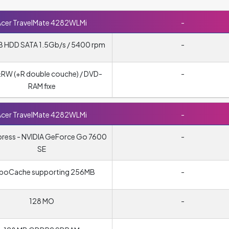
cer TravelMate 4282WLMi
-
B HDD SATA 1.5Gb/s / 5400 rpm
-
RW (+R double couche) / DVD-
-
RAM fixe
cer TravelMate 4282WLMi
-
press - NVIDIA GeForce Go 7600
-
SE
rboCache supporting 256MB
-
128 MO
-