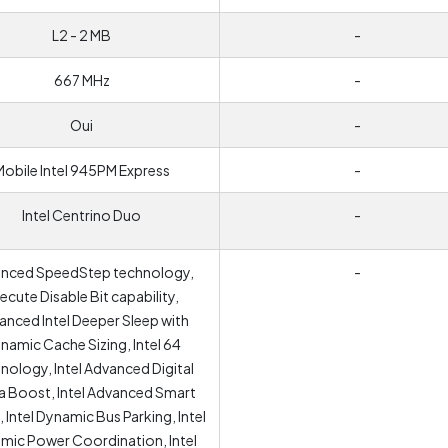
L2 - 2 MB
-
667 MHz
-
Oui
-
Mobile Intel 945PM Express
-
Intel Centrino Duo
-
nced SpeedStep technology,
-
ecute Disable Bit capability,
anced Intel Deeper Sleep with
namic Cache Sizing, Intel 64
nology, Intel Advanced Digital
a Boost, Intel Advanced Smart
 Intel Dynamic Bus Parking, Intel
mic Power Coordination, Intel