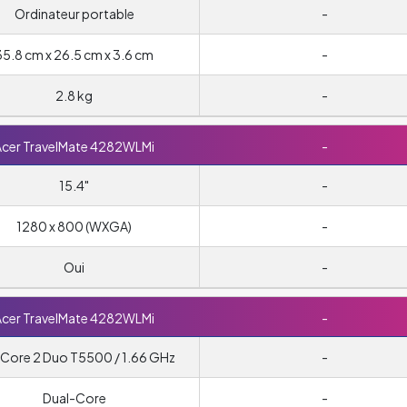
Ordinateur portable
-
35.8 cm x 26.5 cm x 3.6 cm
-
2.8 kg
-
cer TravelMate 4282WLMi
-
15.4"
-
1280 x 800 (WXGA)
-
Oui
-
cer TravelMate 4282WLMi
-
l Core 2 Duo T5500 / 1.66 GHz
-
Dual-Core
-