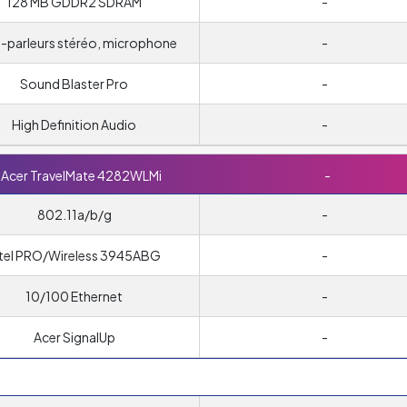
128 MB GDDR2 SDRAM
-
-parleurs stéréo, microphone
-
Sound Blaster Pro
-
High Definition Audio
-
Acer TravelMate 4282WLMi
-
802.11a/b/g
-
ntel PRO/Wireless 3945ABG
-
10/100 Ethernet
-
Acer SignalUp
-