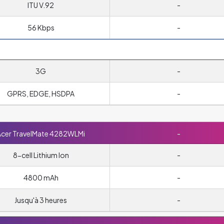
ITU V.92
-
56 Kbps
-
3G
-
GPRS, EDGE, HSDPA
-
cer TravelMate 4282WLMi
-
8-cell Lithium Ion
-
4800 mAh
-
Jusqu'à 3 heures
-