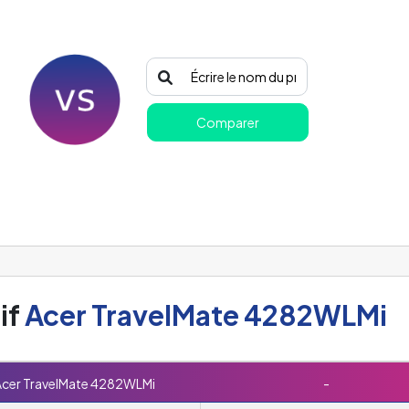
Comparer
if
Acer TravelMate 4282WLMi
cer TravelMate 4282WLMi
-