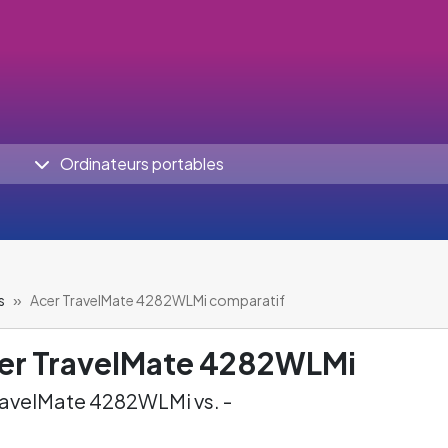
Ordinateurs portables
s
Acer TravelMate 4282WLMi comparatif
er TravelMate 4282WLMi
ravelMate 4282WLMi vs. -