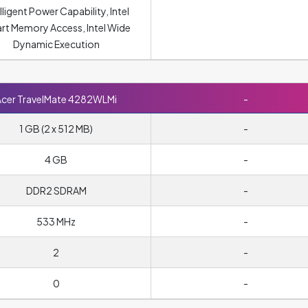
lligent Power Capability, Intel
rt Memory Access, Intel Wide
Dynamic Execution
cer TravelMate 4282WLMi
-
1 GB (2 x 512 MB)
-
4 GB
-
DDR2 SDRAM
-
533 MHz
-
2
-
0
-