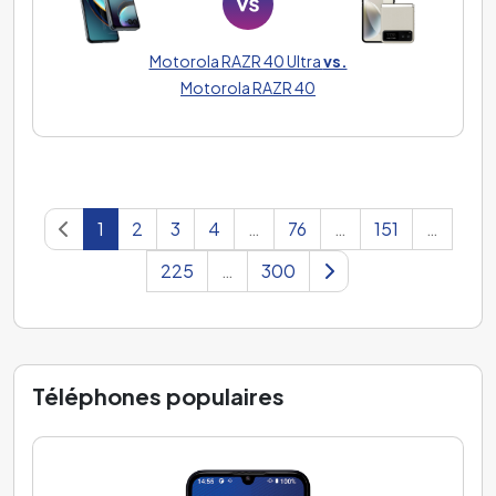
Motorola RAZR 40 Ultra
vs.
Motorola RAZR 40
1
2
3
4
…
76
…
151
…
225
…
300
Téléphones populaires