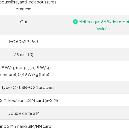
poussière, anti-éclaboussures,
étanche
Oui
Meilleur que 86 % des mobi
évalués.
IEC 60529 IP53
7.9 (sur 10)
,29 W/kg (corps), 3,19 W/kg
membre), 0,49 W/kg (tête)
 Type-C - USB-C 24 broches
SIM, Electronic SIM card (e-SIM)
Double carte SIM
no SIM + nano SIM/NM card