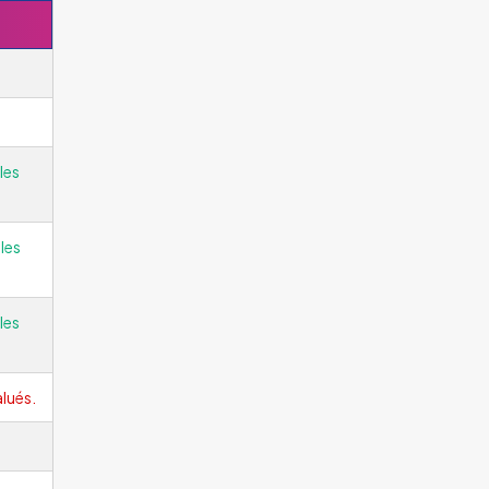
les
les
les
lués.