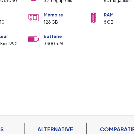
40 x 1080
32 mégapixels
50 mégapixels
Mémoire
RAM
 10
128 GB
8 GB
seur
Batterie
 Kirin 990
3800 mAh
ES
ALTERNATIVE
COMPARATI