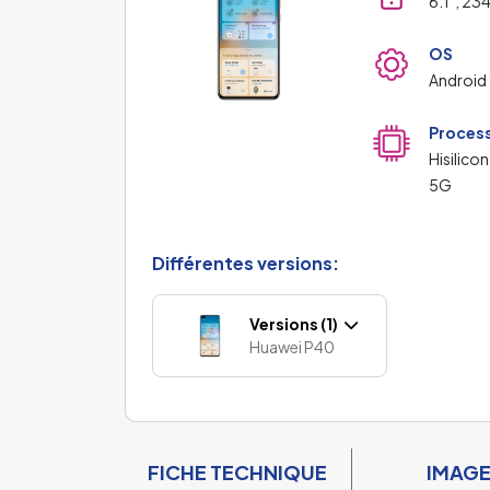
6.1", 23
OS
Android
Proces
Hisilicon
5G
Différentes versions:
Versions (1)
Huawei P40
FICHE TECHNIQUE
IMAG