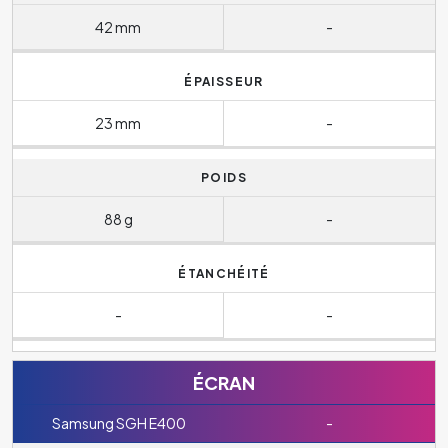
42 mm
-
ÉPAISSEUR
23 mm
-
POIDS
88 g
-
ÉTANCHÉITÉ
-
-
ÉCRAN
Samsung SGH E400
-