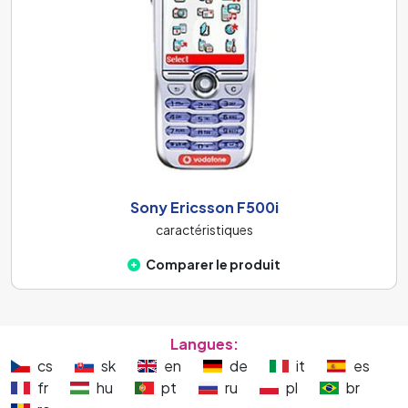
Sony Ericsson F500i
caractéristiques
Comparer le produit
Langues:
cs
sk
en
de
it
es
fr
hu
pt
ru
pl
br