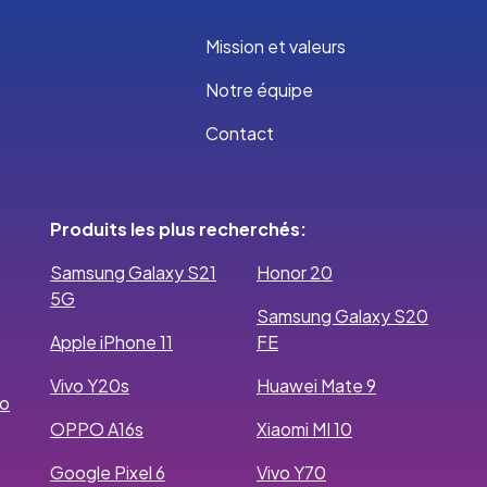
Mission et valeurs
Notre équipe
Contact
Produits les plus recherchés:
Samsung Galaxy S21
Honor 20
5G
Samsung Galaxy S20
Apple iPhone 11
FE
Vivo Y20s
Huawei Mate 9
ro
OPPO A16s
Xiaomi MI 10
Google Pixel 6
Vivo Y70