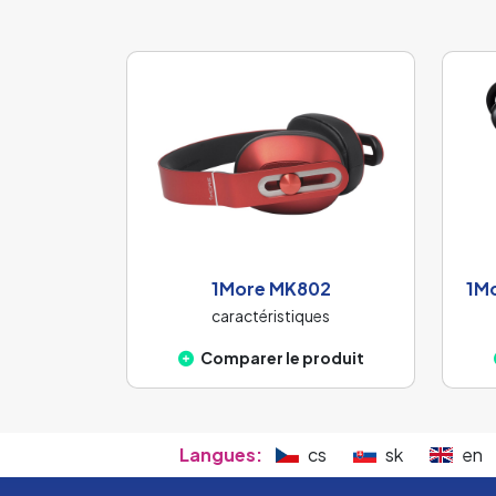
1More MK802
1Mo
caractéristiques
Comparer le produit
Langues:
cs
sk
en