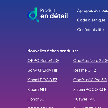
À propos de nous
Code d'éthique
Confidentialité
Nouvelles fiches produits:
OPPO Reno4 5G
OnePlus Nord 2 5G
Sony XPERIA 1 III
Realme GT 2
Xiaomi POCO F3
OnePlus 10 Pro 5G
Xiaomi MI 11
Xiaomi POCO X3 P
Honor 50
Huawei P40