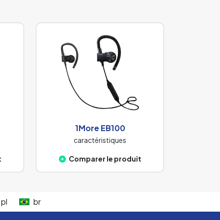
1More EB100
caractéristiques
t
Comparer le produit
pl
br