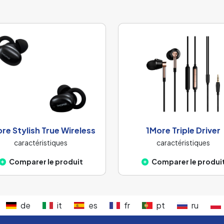
re Stylish True Wireless
1More Triple Driver
caractéristiques
caractéristiques
Comparer le produit
Comparer le produi
de
it
es
fr
pt
ru