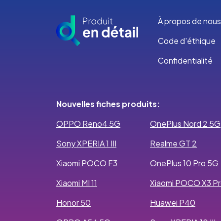
À propos de nous
Code d'éthique
Confidentialité
Nouvelles fiches produits:
OPPO Reno4 5G
OnePlus Nord 2 5G
Sony XPERIA 1 III
Realme GT 2
Xiaomi POCO F3
OnePlus 10 Pro 5G
Xiaomi MI 11
Xiaomi POCO X3 P
Honor 50
Huawei P40