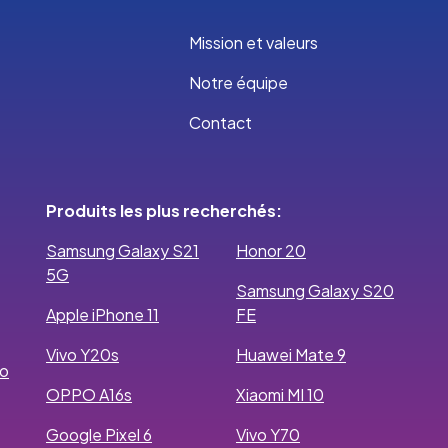
Mission et valeurs
Notre équipe
Contact
Produits les plus recherchés:
Samsung Galaxy S21
Honor 20
5G
Samsung Galaxy S20
Apple iPhone 11
FE
Vivo Y20s
Huawei Mate 9
ro
OPPO A16s
Xiaomi MI 10
Google Pixel 6
Vivo Y70