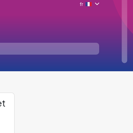
fr
et