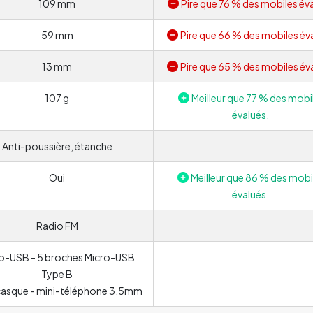
109 mm
Pire que 76 % des mobiles éva
59 mm
Pire que 66 % des mobiles év
13 mm
Pire que 65 % des mobiles év
107 g
Meilleur que 77 % des mobi
évalués.
Anti-poussière, étanche
Oui
Meilleur que 86 % des mobi
évalués.
Radio FM
o-USB - 5 broches Micro-USB
Type B
 casque - mini-téléphone 3.5mm