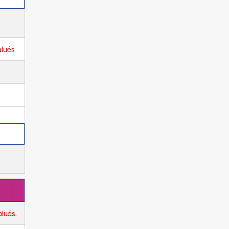
lués.
alués.