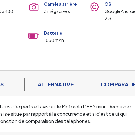
Caméra arrière
OS
0 x 480
3 mégapixels
Google Androi
2.3
Batterie
1650 mAh
ES
ALTERNATIVE
COMPARATI
tions d'experts et avis sur le Motorola DEFY mini. Découvrez
se situe par rapport à la concurrence et si c'est celui qui
a fonction de comparaison des téléphones.