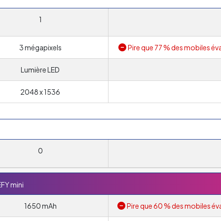
1
3 mégapixels
Pire que 77 % des mobiles éva
Lumière LED
2048 x 1536
0
FY mini
1650 mAh
Pire que 60 % des mobiles év