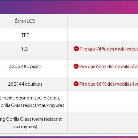
Écran LCD
TFT
3.2"
Pire que 74 % des mobiles éva
320 x 480 pixels
Pire que 63 % des mobiles év
262 144 couleurs
Pire que 56 % des mobiles év
er peint, économiseur d'écran,
orilla Glass résistant aux rayures
ng Gorilla Glass (verre résistant
aux rayures)