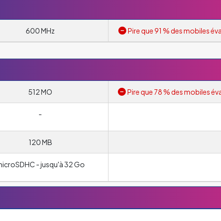
600 MHz
Pire que 91 % des mobiles éva
512 MO
Pire que 78 % des mobiles év
-
120 MB
icroSDHC - jusqu'à 32 Go