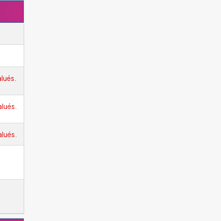
lués.
alués.
alués.