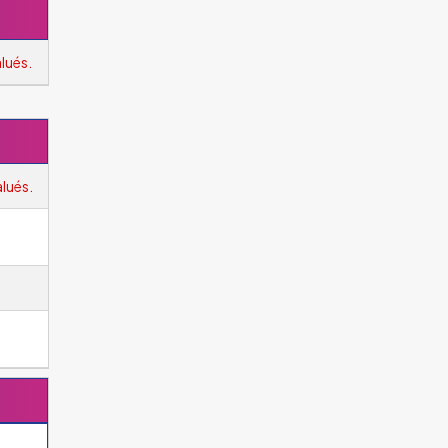
lués.
alués.