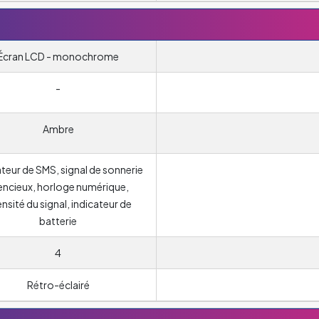
Écran LCD - monochrome
-
Ambre
ateur de SMS, signal de sonnerie
lencieux, horloge numérique,
ensité du signal, indicateur de
batterie
4
Rétro-éclairé