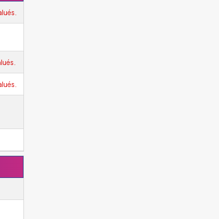
alués.
lués.
alués.