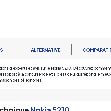
h
ES
ALTERNATIVE
COMPARATI
tions d'experts et avis sur le Nokia 5210. Découvrez comment
 rapport à la concurrence et si c'est celui qui répond le mieux
araison des téléphones.
echnique
Nokia 5210