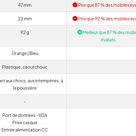
47 mm
Pire que 87 % des mobiles év
22 mm
Pire que 92 % des mobiles év
92 g
Meilleur que 87 % des mobi
évalués.
Orange | Bleu
Plastique, caoutchouc
ant aux chocs, aux intempéries, à
la poussière
-
Port de données - IrDA
Prise casque
Entrée alimentation CC