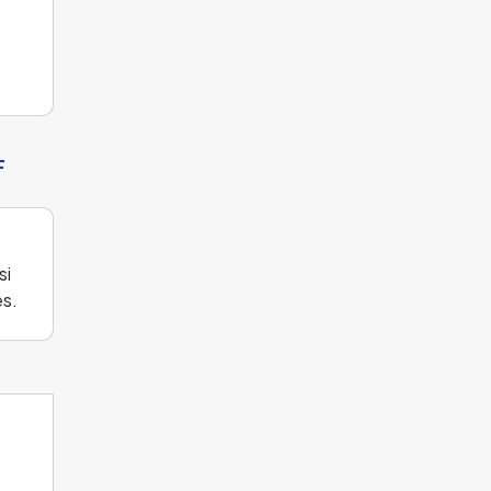
F
si
es.