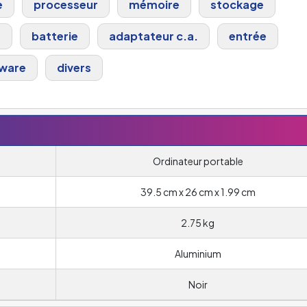
e
processeur
mémoire
stockage
s
batterie
adaptateur c.a.
entrée
ware
divers
Ordinateur portable
39.5 cm x 26 cm x 1.99 cm
2.75 kg
Aluminium
Noir