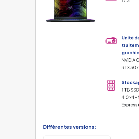
17.3"
Unité d
traite
graphiq
NVIDIA 
RTX 307
Stocka
1 TB SSD
4.0 x4 -
Express
Différentes versions: