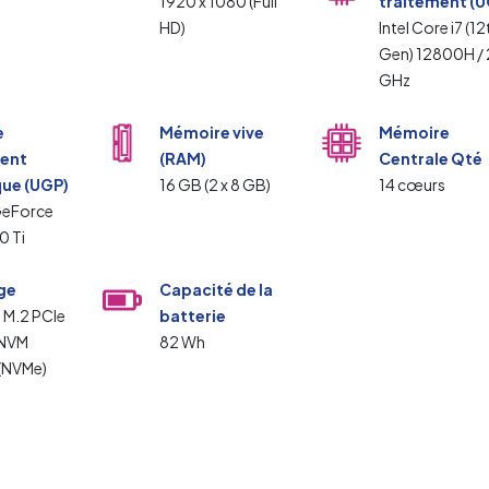
1920 x 1080 (Full
traitement (U
HD)
Intel Core i7 (12
Gen) 12800H / 
GHz
e
Mémoire vive
Mémoire
ment
(RAM)
Centrale Qté
ue (UGP)
16 GB (2 x 8 GB)
14 cœurs
GeForce
0 Ti
ge
Capacité de la
 M.2 PCIe
batterie
 NVM
82 Wh
 (NVMe)