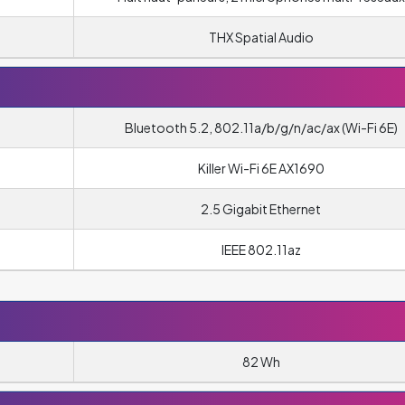
THX Spatial Audio
Bluetooth 5.2, 802.11a/b/g/n/ac/ax (Wi-Fi 6E)
Killer Wi-Fi 6E AX1690
2.5 Gigabit Ethernet
IEEE 802.11az
)
82 Wh