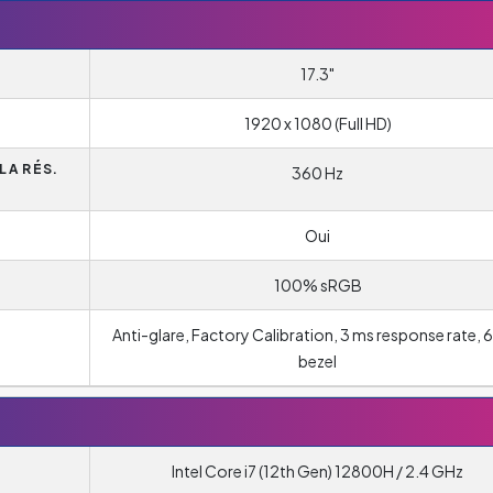
17.3"
1920 x 1080 (Full HD)
LA RÉS.
360 Hz
Oui
100% sRGB
Anti-glare, Factory Calibration, 3 ms response rate,
bezel
Intel Core i7 (12th Gen) 12800H / 2.4 GHz