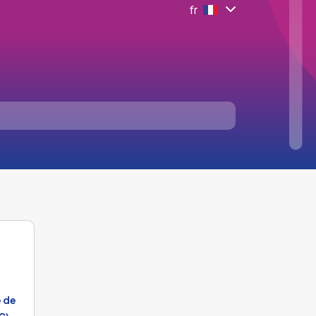
fr
t
e de