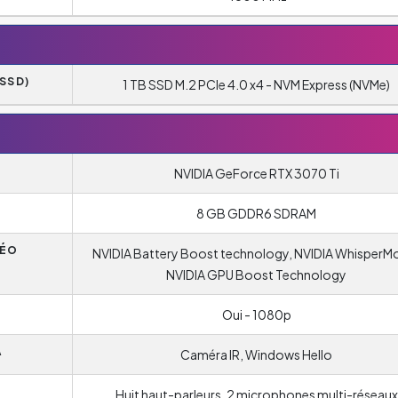
SSD)
1 TB SSD M.2 PCIe 4.0 x4 - NVM Express (NVMe)
NVIDIA GeForce RTX 3070 Ti
8 GB GDDR6 SDRAM
DÉO
NVIDIA Battery Boost technology, NVIDIA WhisperM
NVIDIA GPU Boost Technology
Oui - 1080p
A
Caméra IR, Windows Hello
Huit haut-parleurs, 2 microphones multi-réseaux