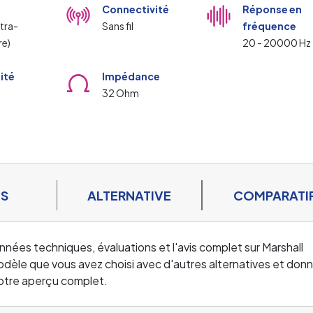
Connectivité
Réponse en
ntra-
Sans fil
fréquence
re)
20 - 20000 Hz
lité
Impédance
32 Ohm
ES
ALTERNATIVE
COMPARATI
nnées techniques, évaluations et l'avis complet sur Marshall
modèle que vous avez choisi avec d'autres alternatives et don
notre aperçu complet.