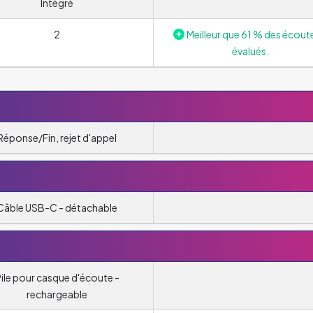
Intégré
2
Meilleur que 61 % des écout
évalués.
Réponse/Fin, rejet d'appel
Câble USB-C - détachable
ile pour casque d'écoute -
rechargeable