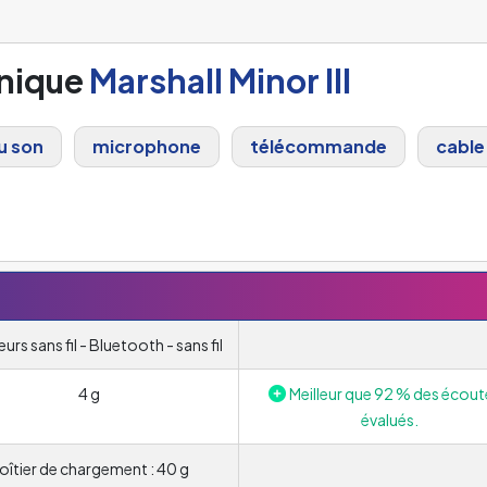
hnique
Marshall Minor III
u son
microphone
télécommande
cable
urs sans fil - Bluetooth - sans fil
4 g
Meilleur que 92 % des écout
évalués.
oîtier de chargement : 40 g