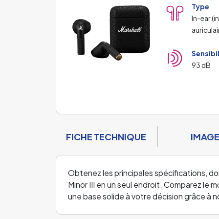
Type
In-ear (i
auriculai
Sensibi
93 dB
FICHE TECHNIQUE
IMAG
Obtenez les principales spécifications, do
Minor III en un seul endroit. Comparez le 
une base solide à votre décision grâce à 