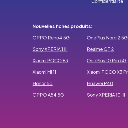
Confidentialité
Nouvelles fiches produits:
OPPO Reno4 5G
OnePlus Nord 2 5G
Sony XPERIA 1 III
Realme GT 2
Xiaomi POCO F3
OnePlus 10 Pro 5G
Xiaomi MI 11
Xiaomi POCO X3 P
Honor 50
Huawei P40
OPPO A54 5G
Sony XPERIA 10 III