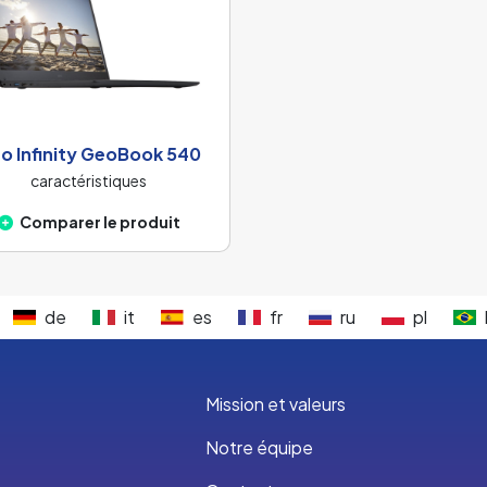
o Infinity GeoBook 540
caractéristiques
Comparer le produit
de
it
es
fr
ru
pl
Mission et valeurs
Notre équipe