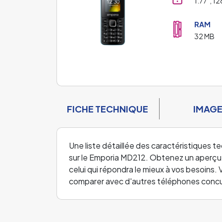
1.77", 12
RAM
32 MB
FICHE TECHNIQUE
IMAG
Une liste détaillée des caractéristiques t
sur le Emporia MD212. Obtenez un aperçu 
celui qui répondra le mieux à vos besoins.
comparer avec d'autres téléphones concu