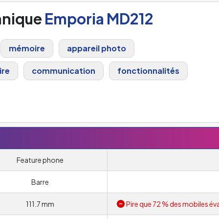
hnique
Emporia MD212
mémoire
appareil photo
ire
communication
fonctionnalités
Feature phone
Barre
111.7 mm
Pire que 72 % des mobiles év