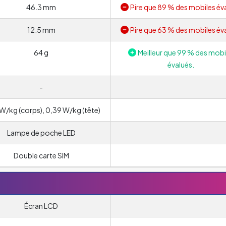
46.3 mm
Pire que 89 % des mobiles év
12.5 mm
Pire que 63 % des mobiles év
64 g
Meilleur que 99 % des mobi
évalués.
-
W/kg (corps), 0,39 W/kg (tête)
Lampe de poche LED
Double carte SIM
Écran LCD