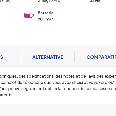
8 x 160
2 mégapixels
32 MB
Batterie
800 mAh
ES
ALTERNATIVE
COMPARATI
echniques, des spécifications, des notes et de l'avis des exper
complet du téléphone que vous avez choisi et voyez si c'est
 Vous pouvez également utiliser la fonction de comparaison po
rrents.