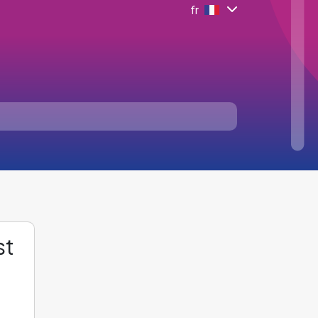
fr
st