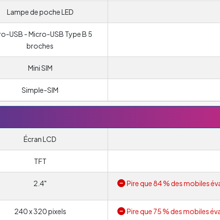
Lampe de poche LED
ro-USB - Micro-USB Type B 5
broches
Mini SIM
Simple-SIM
Écran LCD
TFT
2.4"
Pire que 84 % des mobiles év
240 x 320 pixels
Pire que 75 % des mobiles év