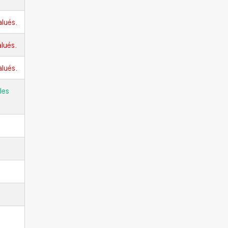
alués.
lués.
alués.
les