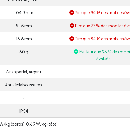
104,3 mm
Pire que 84 % des mobiles év
51.5 mm
Pire que 77 % des mobiles éva
18.6 mm
Pire que 84 % des mobiles év
80 g
Meilleur que 96 % des mobi
évalués.
Gris spatial/argent
Anti-éclaboussures
-
IP54
W/kg (corps), 0,69 W/kg (tête)