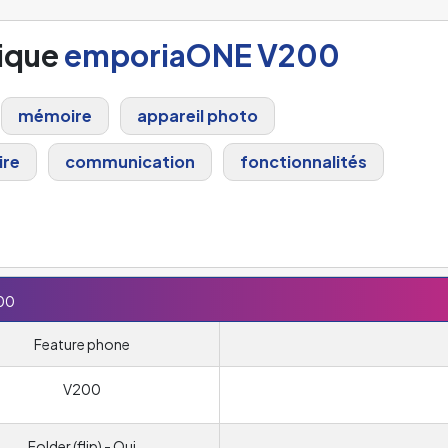
ique
emporiaONE V200
mémoire
appareil photo
ire
communication
fonctionnalités
00
Feature phone
V200
Folder (flip) - Oui