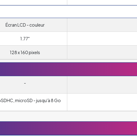
Écran LCD - couleur
1.77"
128 x 160 pixels
-
SDHC, microSD - jusqu'à 8 Go