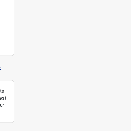
F
ts
est
ur