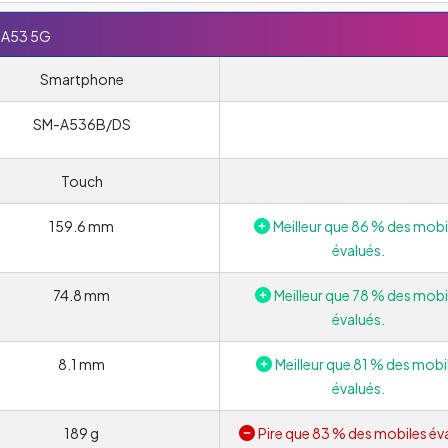
 A53 5G
Smartphone
SM-A536B/DS
Touch
159.6 mm
Meilleur que 86 % des mobi
évalués.
74.8 mm
Meilleur que 78 % des mobi
évalués.
8.1 mm
Meilleur que 81 % des mobi
évalués.
189 g
Pire que 83 % des mobiles év