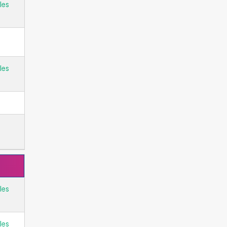
les
les
les
les