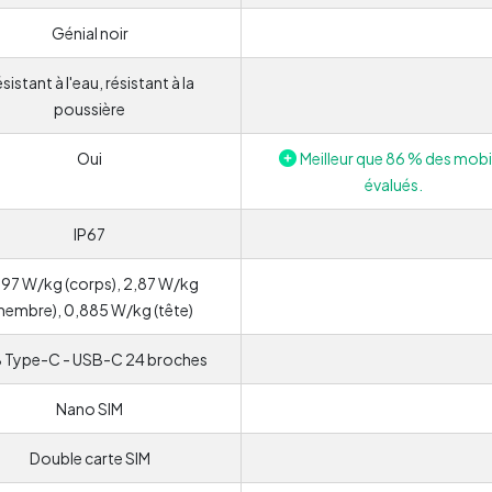
Génial noir
sistant à l'eau, résistant à la
poussière
Oui
Meilleur que 86 % des mobi
évalués.
IP67
597 W/kg (corps), 2,87 W/kg
membre), 0,885 W/kg (tête)
 Type-C - USB-C 24 broches
Nano SIM
Double carte SIM