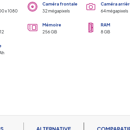
Caméra frontale
Caméra arrièr
00 x 1080
32 mégapixels
64 mégapixels
Mémoire
RAM
 12
256 GB
8 GB
e
Ah
ES
ALTERNATIVE
COMPARATI