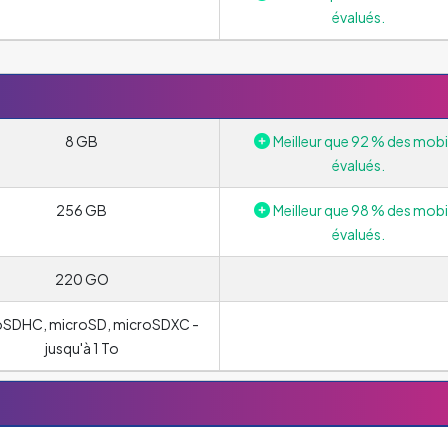
évalués.
8 GB
Meilleur que 92 % des mobi
évalués.
256 GB
Meilleur que 98 % des mobi
évalués.
220 GO
oSDHC, microSD, microSDXC -
jusqu'à 1 To